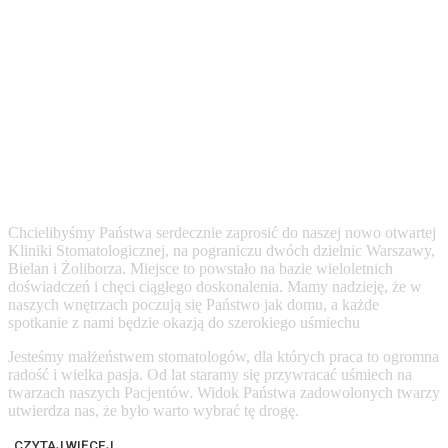
KILKA SŁÓW
O NASZEJ KLINICE
Chcielibyśmy Państwa serdecznie zaprosić do naszej nowo otwartej
Kliniki Stomatologicznej, na pograniczu dwóch dzielnic Warszawy,
Bielan i Żoliborza. Miejsce to powstało na bazie wieloletnich
doświadczeń i chęci ciągłego doskonalenia. Mamy nadzieję, że w
naszych wnętrzach poczują się Państwo jak domu, a każde
spotkanie z nami będzie okazją do szerokiego uśmiechu
Jesteśmy małżeństwem stomatologów, dla których praca to ogromna
radość i wielka pasja. Od lat staramy się przywracać uśmiech na
twarzach naszych Pacjentów. Widok Państwa zadowolonych twarzy
utwierdza nas, że było warto wybrać tę drogę.
CZYTAJ WIĘCEJ