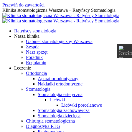
Przewiń do zawartości
Klinika stomatologiczna Warszawa – Ratyńscy Stomatologia
Ratyńscy stomatologia
Nasza klinika
Gabinet stomatologiczny Warszawa
Zespół
Nasz sprzęt
Poradnik
Regulamin
Leczenie
Ortodoncja
Aparat ortodontyczny
Nakładki ortodontyczne
Stomatologia
Stomatologia estetyczna
Licówki
Licówki porcelanowe
Stomatologia zachowawcza
Stomatologia dziecięca
Chirurgia stomatologiczna
Diagnostyka RTG
Pantomogram