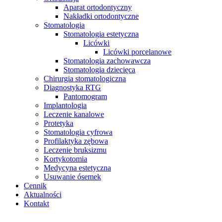
Aparat ortodontyczny
Nakładki ortodontyczne
Stomatologia
Stomatologia estetyczna
Licówki
Licówki porcelanowe
Stomatologia zachowawcza
Stomatologia dziecięca
Chirurgia stomatologiczna
Diagnostyka RTG
Pantomogram
Implantologia
Leczenie kanalowe
Protetyka
Stomatologia cyfrowa
Profilaktyka zębowa
Leczenie bruksizmu
Kortykotomia
Medycyna estetyczna
Usuwanie ósemek
Cennik
Aktualności
Kontakt