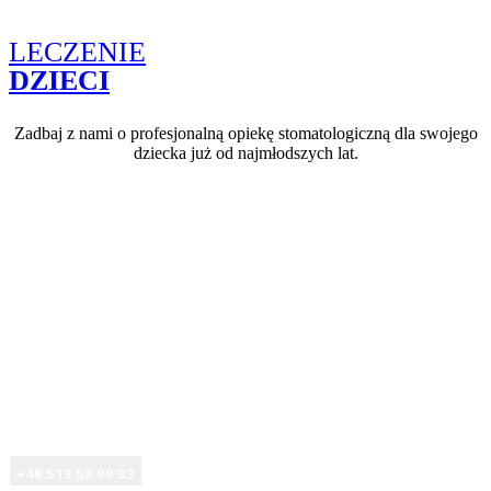
LECZENIE
DZIECI
Zadbaj z nami o profesjonalną opiekę stomatologiczną dla swojego
dziecka już od najmłodszych lat.
MASZ PYTANIA?
CHCESZ UMÓWIĆ WIZYTĘ?
+48 513 53 99 33