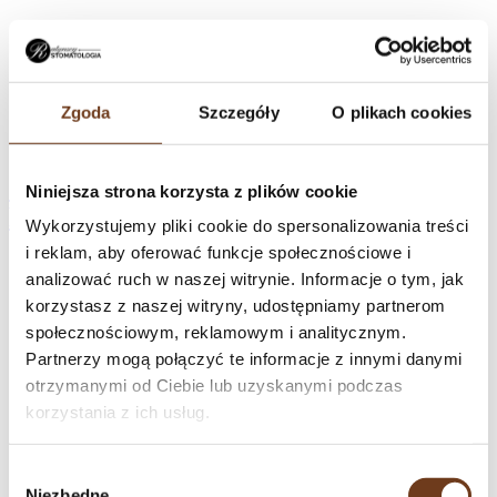
Zgoda
Szczegóły
O plikach cookies
ODBUDOWY
Niniejsza strona korzysta z plików cookie
PROTETYCZNE
Wykorzystujemy pliki cookie do spersonalizowania treści
i reklam, aby oferować funkcje społecznościowe i
Protetyka w Ratyńscy Stomatologia w Warszawie-Bielany.
analizować ruch w naszej witrynie. Informacje o tym, jak
Odbudowy protetyczne nie tylko wpływają na poprawę wyglądu
korzystasz z naszej witryny, udostępniamy partnerom
uśmiechu.
społecznościowym, reklamowym i analitycznym.
Partnerzy mogą połączyć te informacje z innymi danymi
otrzymanymi od Ciebie lub uzyskanymi podczas
korzystania z ich usług.
Wybór
Niezbędne