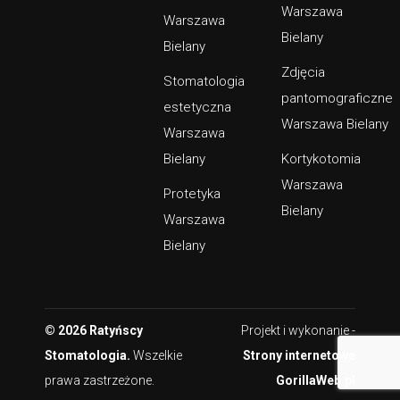
Warszawa
Warszawa
Bielany
Bielany
Zdjęcia
Stomatologia
pantomograficzne
estetyczna
Warszawa Bielany
Warszawa
Bielany
Kortykotomia
Warszawa
Protetyka
Bielany
Warszawa
Bielany
© 2026 Ratyńscy
Projekt i wykonanie -
Stomatologia.
Wszelkie
Strony internetowe
prawa zastrzeżone.
GorillaWeb.pl