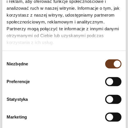
i reklam, aby oferować funkcje społecznościowe i
implantologiczną do Ratyńscy Stomatologia w
analizować ruch w naszej witrynie. Informacje o tym, jak
Warszawie-Bielany. Zaproponujemy Państwu
korzystasz z naszej witryny, udostępniamy partnerom
najlepsze rozwiązanie w zakresie implantologii.
społecznościowym, reklamowym i analitycznym.
Pracujemy na najwyższej jakości sprzęcie,
Partnerzy mogą połączyć te informacje z innymi danymi
otrzymanymi od Ciebie lub uzyskanymi podczas
posiadamy wieloletnie doświadczenie,
korzystania z ich usług.
współpracujemy z najlepszymi producentami
systemów implantologicznych na świecie m.in.
Wybór
Straumann, AlphaBio, Mis. Pomożemy odzyskać
Niezbędne
zgody
Ci czarujący uśmiech i mocne zęby!
Preferencje
Jaka jest cena wszczepienia
implantu stomatologicznego?
Statystyka
Czy wszczepienie implantu
Marketing
zębowego boli?