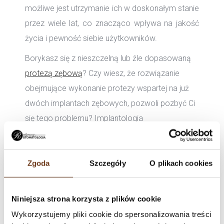
możliwe jest utrzymanie ich w doskonałym stanie
przez wiele lat, co znacząco wpływa na jakość
życia i pewność siebie użytkowników.
Borykasz się z nieszczelną lub źle dopasowaną
protezą zębową
? Czy wiesz, że rozwiązanie
obejmujące wykonanie protezy wspartej na już
dwóch implantach zębowych, pozwoli pozbyć Ci
się tego problemu? Implantologia
stomatologiczna umożliwia efektownie
przewrócić piękny uśmiech na długo. Implanty
wykonywane w gabinecie Ratyńscy
Zgoda
Szczegóły
O plikach cookies
Stomatologia w Warszawie na Bielanach moją
dożywotnią gwarancję.
Niniejsza strona korzysta z plików cookie
Zapraszamy już dziś na konsultację
Wykorzystujemy pliki cookie do spersonalizowania treści