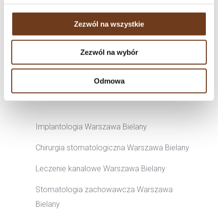
Zezwól na wszystkie
POTRZEBUJESZ
POMOCY?
Zezwól na wybór
SKONTAKTUJ SIĘ Z NAMI!
Odmowa
+48 513 53 99 33
Implantologia Warszawa Bielany
Chirurgia stomatologiczna Warszawa Bielany
Leczenie kanalowe Warszawa Bielany
Stomatologia zachowawcza Warszawa
Bielany