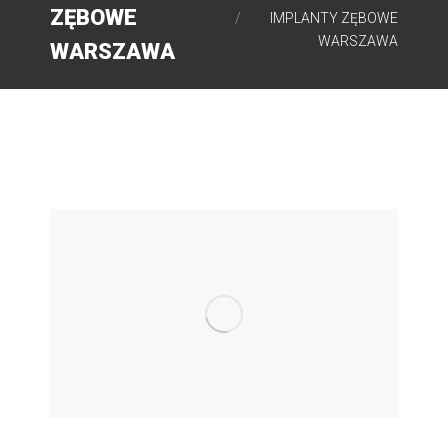
window
ZĘBOWE
IMPLANTY ZĘBOWE
WARSZAWA
WARSZAWA