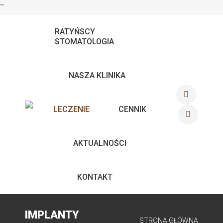
"
"
RATYŃSCY
STOMATOLOGIA
NASZA KLINIKA
Facebook
LECZENIE
CENNIK
page
Mail
AKTUALNOŚCI
opens
page
in
opens
KONTAKT
new
in
window
new
IMPLANTY
STRONA GŁÓWNA
Jesteś tutaj: