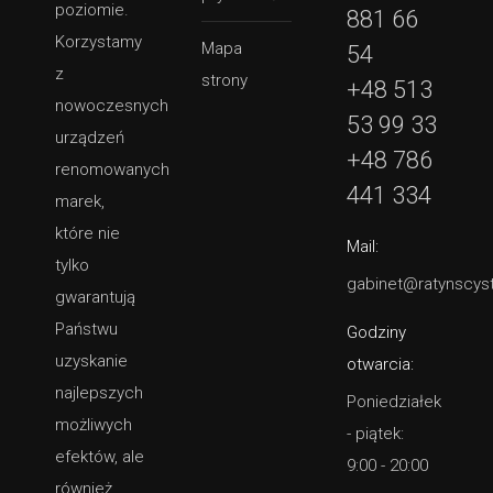
poziomie.
881 66
Korzystamy
Mapa
54
z
strony
+48 513
nowoczesnych
53 99 33
urządzeń
+48 786
renomowanych
441 334
marek,
które nie
Mail:
tylko
gabinet@ratynscyst
gwarantują
Państwu
Godziny
uzyskanie
otwarcia:
najlepszych
Poniedziałek
możliwych
- piątek:
efektów, ale
9:00 - 20:00
również